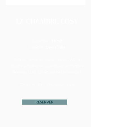
LA CHAMBRE COSY
Superficie :
14 m2
Capacité :
1 personne
Salle de bain avec simple vasque, WC et
douche à l’italienne, ouverts sur la chambre.
Téleviseur Led 32" équipé de chromecast.
Check In 15 h / Check out : 11 h
RESERVER