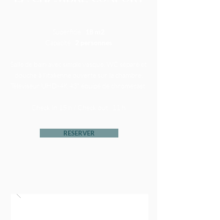
Superficie :
18 m2
Capacité :
2 personnes
Salle de bain avec simple vasque, WC séparé et
douche à l’italienne ouverte sur la chambre.
Téleviseur UHD-4K 43" équipé de chromecast.
Check In 15 h / Check out : 11 h
RESERVER