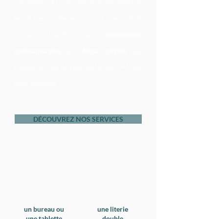
une histoire à travers les livres, les objets et
le mobilier subtilement choisis, quelquefois
chinés. Dans une
atmosphère
contemporaine
au
décor raffiné
, les
chambres vous offrent tout le confort que
vous attendez.
DÉCOUVREZ NOS SERVICES
un bureau ou
une literie
une tablette
double