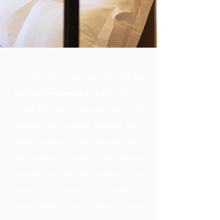
Au Chêne Vert, vous séjournez dans
un
petit hôtel de charme
où le style chic des
années 30 a inspiré la décoration de nos 20
chambres. Des matières élégantes (bois,
velours, marbre, carreaux de zellige, etc.),
des couleurs chaudes, des formes
arrondies, des jeux de lumières et de
miroirs, une attention est portée sur
chaque détail. Chaque chambre raconte