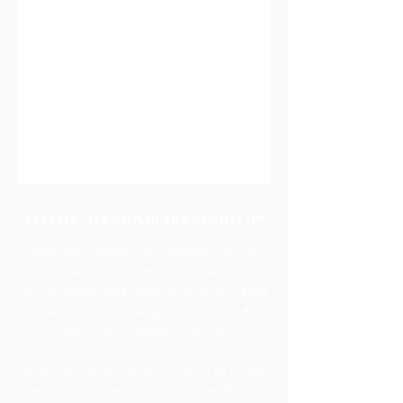
APERITIF, TEESTUNDE ODER BRUNCH?
Unter dem Glasdach oder gemütlich auf den
Sofas, wenn die Dämmerung hereinbricht,
gönnen Sie sich eine köstliche Pause: ein feines
Gebäck und ein Heißgetränk für 6,50 €
(täglich von 15:00 bis 18:00 Uhr).
Einen Sonntag im Monat verwöhnt Le Chêne
Vert Ihren Gaumen: ein reichhaltiger Brunch