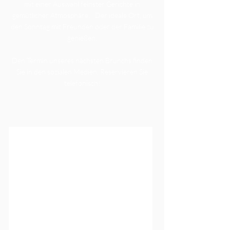
mit einer Auswahl feinster Gerichte in
gemütlicher Atmosphäre… Der ideale Ort, um
den Sonntag mit Freunden oder der Familie zu
genießen.
Den Termin unseres nächsten Brunchs finden
Sie in den sozialen Medien. Reservieren Sie
telefonisch!