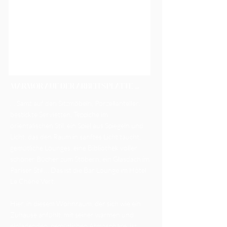
MARMOR AUF DER ARBEITSPLATTE …
… Samt auf den Sitzmöbeln, Porzellanteller,
bestickte Servietten, Teppiche im
orientalischen Stil, ein Spiel aus Spiegeln und
Licht, das den Raum in sanftes Licht taucht,
gemütliche Lounges, eine Bibliothek voller
schöner Bücher zum Stöbern, ein Glasdach im
Pariser Stil … Das ist die Bar Lounge im Hôtel
Le Chêne Vert.
Hier, in diesem Wohnraum, der sich wie ein
Zuhause anfühlt, mit seiner warmen und
einladenden, gemütlichen Atmosphäre, ist