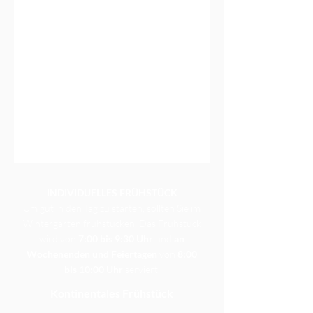
INDIVIDUELLES FRÜHSTÜCK
Um gut in den Tag zu starten, sollten Sie im
Wintergarten frühstücken. Das Frühstück
wird von
7:00 bis 9:30 Uhr
und
an
Wochenenden und Feiertagen
von
8:00
bis 10:00 Uhr
serviert.
Kontinentales Frühstück