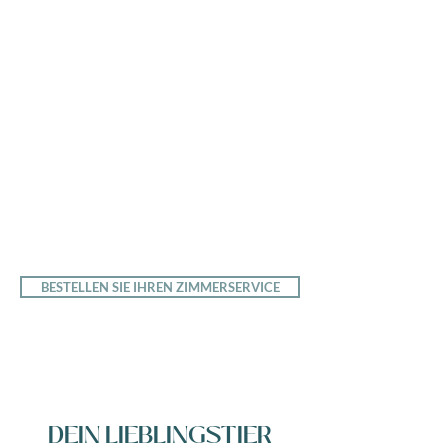
Eintöpfen, Suppen, Salaten und Desserts.
Diese Gerichte werden mit französischen
Produkten zubereitet und enthalten keine
künstlichen Farb- oder
Konservierungsstoffe.
Ihr Tablett mit dem Essen wurde Ihnen aufs
Zimmer gebracht.
Zimmerservice von 11:30 Uhr bis 21:00
Uhr
Speisekarte mit regionalen Gerichten in
unserer digitalen Willkommensbroschüre
BESTELLEN SIE IHREN ZIMMERSERVICE
DEIN LIEBLINGSTIER