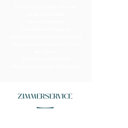
Traditioneller Kaffee, Tee oder
heiße Schokolade
Andros Fruchtsaft
Hausgemachte Joghurts
Gebäck und Scheiben frisches Brot
Hausgemachte Kuchen und Torten
der Stunde
Sortiment an Aufschnitt
Rührei, Omelett oder Spiegeleier
ZIMMERSERVICE