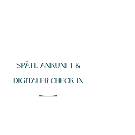
geliebten Haustiere die Nacht mit Ihnen
verbringen. Haustiere sind unter
bestimmten Bedingungen erlaubt. Wir
akzeptieren nur
kleine Hunde
(unter 10
kg) gegen einen Aufpreis von
20 € pro Tier
.
SPÄTE ANKUNFT &
DIGITALER CHECK-IN